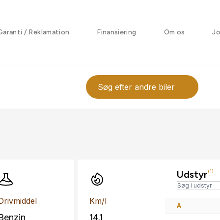
Garanti / Reklamation
Finansiering
Om os
J
Søg efter andre biler
Udstyr
(1)
Drivmiddel
Km/l
A
Benzin
14,1