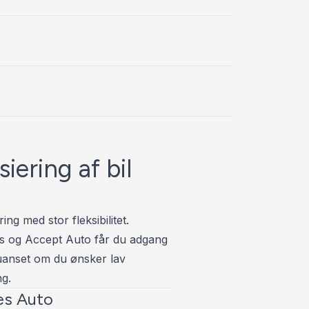
id som er værd at nævne.
siering af bil
ring med stor fleksibilitet.
s og Accept Auto får du adgang
– uanset om du ønsker lav
ng.
es Auto