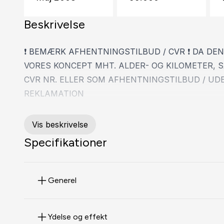
Beskrivelse
❗ BEMÆRK AFHENTNINGSTILBUD / CVR ❗ DA DE
VORES KONCEPT MHT. ALDER- OG KILOMETER, S
CVR NR. ELLER SOM AFHENTNINGSTILBUD / UD
REKLAMATION
Engrospris inkl. levering & Syn. 16.800 kr.
Vis beskrivelse
Engrospris ekskl. levering 15.620 kr.
Specifikationer
Rigtig fin og velholdt bil trods alder.
Generel
Sjældent kilometertal og 1 ejer.
Ydelse og effekt
Bilen kører super fint i både motor og gearkasse og v