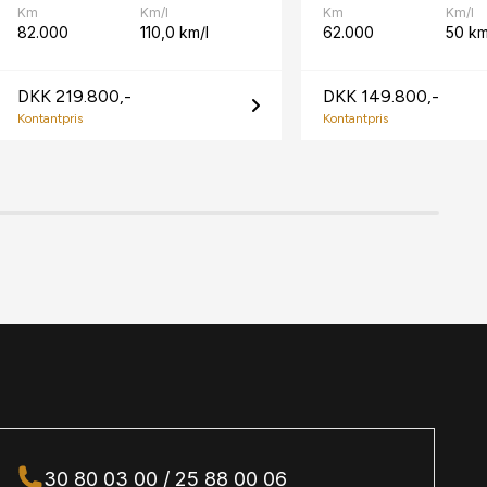
Km
Km/l
Km
Km/l
82.000
110,0 km/l
62.000
50 k
DKK 219.800,-
DKK 149.800,-
Kontantpris
Kontantpris
30 80 03 00 / 25 88 00 06