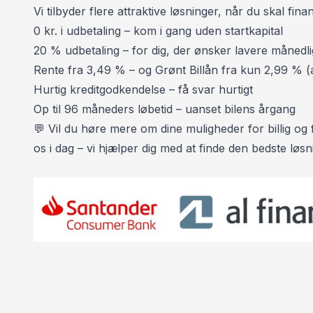
Vi tilbyder flere attraktive løsninger, når du skal finan
✅Klima anlæg
0 kr. i udbetaling – kom i gang uden startkapital
✅Centrallås - fjernbetjent
20 % udbetaling – for dig, der ønsker lavere månedli
✅El-spejle
Rente fra 3,49 % – og Grønt Billån fra kun 2,99 % (a
✅Centrallås
Hurtig kreditgodkendelse – få svar hurtigt
✅El-rudehejs bag
Op til 96 måneders løbetid – uanset bilens årgang
✅El-rudehejs for
💬 Vil du høre mere om dine muligheder for billig og f
✅Aircondition
os i dag – vi hjælper dig med at finde den bedste løsnin
✅ABS-
SE FLERE BILER PÅ WWW.TYTTESAUTO.DK 💻
TYTTESAUTO 📞 30 800 300