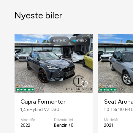
Nyeste biler
NYHED
HYBRID
Cupra Formentor
Seat Aron
1,4 eHybrid VZ DSG
1,0 TSi 110 FR
Modelår
Drivmiddel
Modelår
2022
Benzin / El
2021