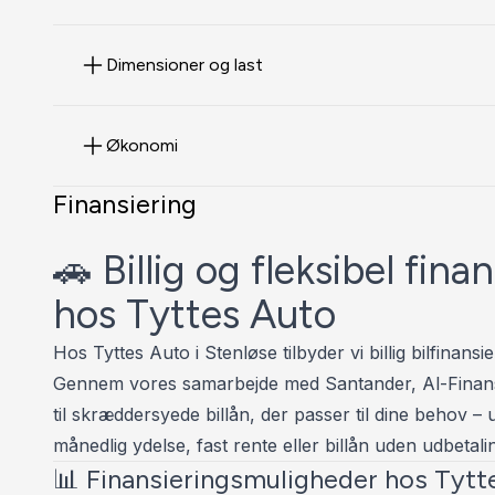
Flot service historik, se billeder.
Kabinen er utrolig flot og kunne ikke finde noget sl
Dimensioner og last
Klima testet - virker som det skal.
Økonomi
TYTTESAUTO 📞 30 800 300
Finansiering
⭐️ HIGHLIGHTS ⭐️
🚗 Billig og fleksibel finan
✅Lev. nysynet
hos Tyttes Auto
✅Anhængertræk
Hos Tyttes Auto i Stenløse tilbyder vi billig bilfinansie
✅Armlæn
Gennem vores samarbejde med Santander, Al-Finan
✅Velour-kabine
til skræddersyede billån, der passer til dine behov 
✅Kopholder
månedlig ydelse, fast rente eller billån uden udbetali
✅Justerbart rat
📊 Finansieringsmuligheder hos Tytt
✅Multifunktionsrat