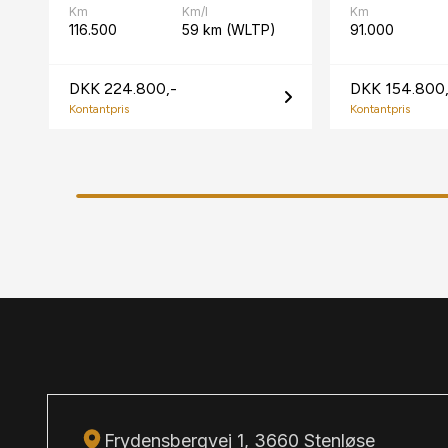
Km
Km/l
Km
116.500
59 km (WLTP)
91.000
DKK 224.800,-
DKK 154.800,
Kontantpris
Kontantpris
Frydensbergvej 1, 3660 Stenløse