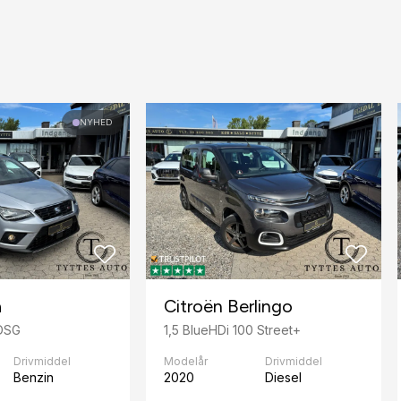
NYHED
a
Citroën Berlingo
 DSG
1,5 BlueHDi 100 Street+
Drivmiddel
Modelår
Drivmiddel
Benzin
2020
Diesel