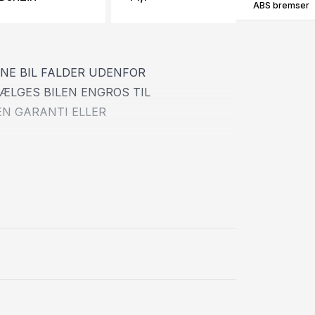
ABS bremser
NNE BIL FALDER UDENFOR
ÆLGES BILEN ENGROS TIL
EN GARANTI ELLER
irker velholdt.