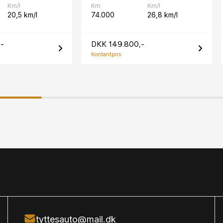
Km/l
Km
Km/l
20,5 km/l
74.000
26,8 km/l
-
DKK 149.800,-
Kontantpris
tyttesauto@mail.dk