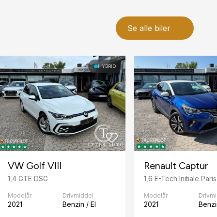
Se alle biler
HYBRID
VW Golf VIII
Renault Captur
1,4 GTE DSG
1,6 E-Tech Initiale Paris
Modelår
Drivmiddel
Modelår
Drivm
2021
Benzin / El
2021
Benzin