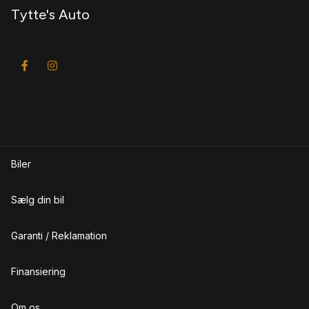
Tytte's Auto
Musikstreaming via bluetooth
N
Navigation
P
Parkeringssensor bagved
Parkeringssensor foran
Biler
R
Sælg din bil
Ratgearskifte
S
Garanti / Reklamation
Skiltegenkendelse
Finansiering
Splitbagsæder
Om os
Sædevarme