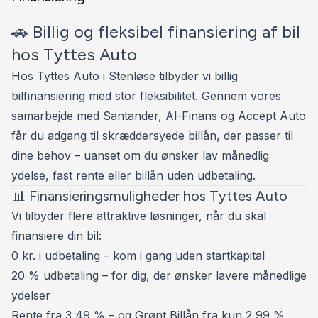
TYTTESAUTO 📞 30 800 300
🚗 Billig og fleksibel finansiering af bil
⭐️ HIGHLIGHTS ⭐️
hos Tyttes Auto
Hos Tyttes Auto i Stenløse tilbyder vi billig
✅ FARTPILOT 🚗
bilfinansiering med stor fleksibilitet. Gennem vores
✅ AWD - FIRHJULSTRÆK
samarbejde med Santander, Al-Finans og Accept Auto
✅ BI-XENON FORLYGTER 🌌💡
får du adgang til skræddersyede billån, der passer til
✅ FJERNLYSASSISTENT 🌌💡
dine behov – uanset om du ønsker lav månedlig
✅ AUTOMATISK LYS 💡
ydelse, fast rente eller billån uden udbetaling.
✅ APPLE CARPLAY 🍏 & ANDROID AUTO
📊 Finansieringsmuligheder hos Tyttes Auto
✅ 18" SOMMER ☀️ & 17” VINTERHJUL ❄️
Vi tilbyder flere attraktive løsninger, når du skal
✅ AFTAG. TRÆK - 2.100 KG 🐎🚤
finansiere din bil:
✅ BAKKAMERA 📸
0 kr. i udbetaling – kom i gang uden startkapital
✅ PARKERINGSSENSOR FOR- OG BAG 🔉🔊
20 % udbetaling – for dig, der ønsker lavere månedlige
✅ AUTOMATISK PARKERINGSSYSTEM 🅿️
ydelser
✅ NØGLEFRI BETJENING 🔑
Rente fra 3,49 % – og Grønt Billån fra kun 2,99 %