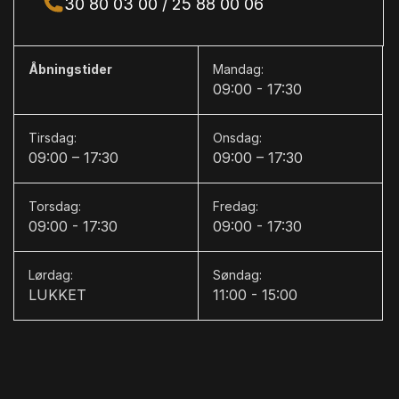
30 80 03 00 / 25 88 00 06
H
Højdejusterbare forsæder
Åbningstider
Mandag:
I
09:00 - 17:30
Internet
Tirsdag:
Onsdag:
Isofix
09:00 – 17:30
09:00 – 17:30
K
Torsdag:
Fredag:
Kørecomputer
09:00 - 17:30
09:00 - 17:30
L
Lørdag:
Søndag:
LED kørelys
LUKKET
11:00 - 15:00
Læderrat
Lædersæder
M