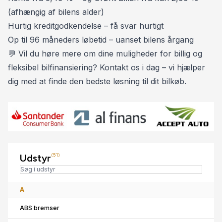
✅ SONY HØJTALERE 🎶
(afhængig af bilens alder)
✅ NAVIGATION 🌍
Hurtig kreditgodkendelse – få svar hurtigt
✅ TRÆTHEDSREGISTRERING ☕
Op til 96 måneders løbetid – uanset bilens årgang
✅ SKILTEGENKENDELSE 🚫
💬 Vil du høre mere om dine muligheder for billig og
✅ VOGNBANEASSISTENT 🛣️
fleksibel bilfinansiering? Kontakt os i dag – vi hjælper
✅ AUTOMATISK NØDBREMSESYSTEM 🛑
dig med at finde den bedste løsning til dit bilkøb.
✅ EL-INDST. FØRERSÆDE M MEMORY 🔢
✅ EL-BETJENT BAGKLAP M. FODSENSOR 🦶
✅ EL-KLAPBARE SPEJLE M. VARME 🔥
✅ MOTOR KABINEVARMER M. FJERNBEJENING 🔥
✅ SÆDEVARME FOR 🔥
✅ 2 ZONE KLIMAANLÆG 💨❄️🔥
Udstyr
(51)
✅ VARME I FORRUDE 🔥
✅ MULTIFUNKTIONSLÆDERRAT
A
✅ HÅNDFRI TIL MOBIL 📱
ABS bremser
✅ ISOFIX BESLAG 👶🏼