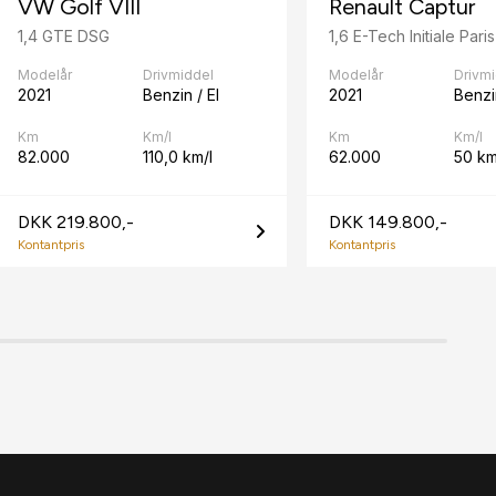
VW Golf VIII
Renault Captur
1,4 GTE DSG
1,6 E-Tech Initiale Paris
Modelår
Drivmiddel
Modelår
Drivm
2021
Benzin / El
2021
Benzin
Km
Km/l
Km
Km/l
82.000
110,0 km/l
62.000
50 k
DKK 219.800,-
DKK 149.800,-
Kontantpris
Kontantpris
trering