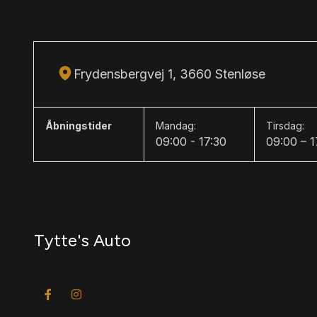
parkeringsbremse, app integration, cd/radio, dab radio
musikstreaming via bluetooth, android auto, apple car
tilslutning, regnsensor, bakkamera, parkeringssensor
dæktryksmåler, træthedsregistrering, skiltegenkendels
Frydensbergvej 1, 3660 Stenløse
fjernlysassistent, airbag, 6 airbags, antispin, esp, v
nødbremsesystem, stemmebetjening, auto hold, auto
Åbningstider
Mandag:
Tirsdag:
09:00 - 17:30
09:00 – 1
Tytte's Auto