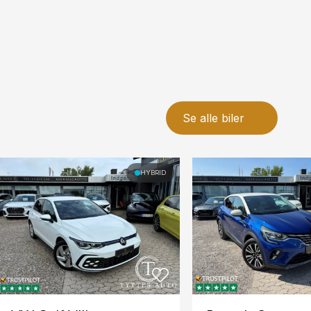
 via bluetooth
Se alle biler
HYBRID
nsor bagved
sor foran
else