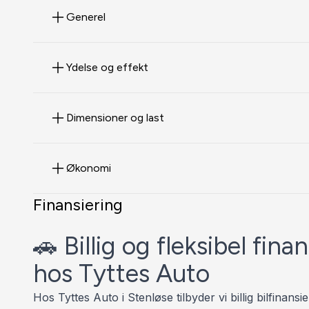
Generel
TYTTESAUTO 📞 30 800 300
Ydelse og effekt
⭐️ HIGHLIGHTS ⭐️
✅ ADAPTIV FARTPILOT 🚗↔️🚗
Dimensioner og last
✅ FULD LED FORLYGTER 🌌💡
✅ FJERNLYSASSISTENT 🌌💡
✅ AUTOMATISK LYS 💡
Økonomi
✅ APPLE CARPLAY 🍏 & ANDROID AUTO
Finansiering
✅ 16" SOMMER ☀️ & 16” VINTERHJUL ❄️
✅ BAKKAMERA 📸
🚗 Billig og fleksibel finan
✅ PARKERINGSSENSOR FOR- OG BAG 🔉🔊
✅ NØGLEFRI BETJENING 🔑
hos Tyttes Auto
✅ AMBIENTBELYSNING ( 64 FARVER ) 🔵🔴🟠🟡
Hos Tyttes Auto i Stenløse tilbyder vi billig bilfinansie
✅ DIGITALT COCKPIT 🖥️