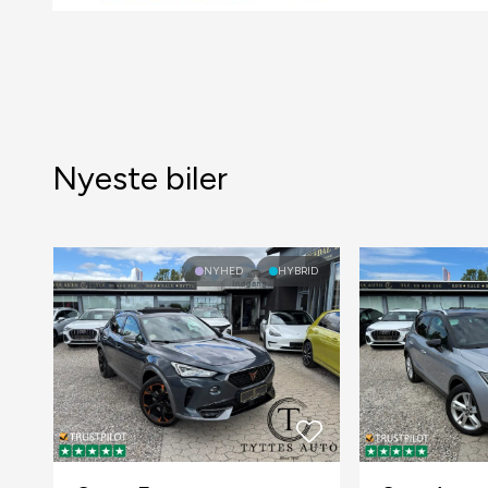
✅ EURO 6 NORM DER OPFYLDER KRAVENE TIL AT 
🏭
❗ JF. KIA'S GARANTIPROGRAM GØR DERES GARA
HØJSPÆNDINGSBATTERIET SIG GÆLDENDE T.O.M. 2
Nyeste biler
ALT EFTER HVAD DER KOMMER FØRST ❗
KAN LEVERES MED OP TIL 24 MÅNEDERS GARAN
NYHED
HYBRID
HUSK VI TAGER GERNE DIN GAMLE BIL I BYTTE 
SE FLERE BILER PÅ WWW.TYTTESAUTO.DK 💻
TYTTESAUTO 📞 30 800 300
💥 FULD UDSTYRSLISTE 💥