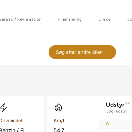
Garanti / Reklamation
Finansiering
Om os
J
Søg efter andre biler
Udstyr
(53)
Drivmiddel
Km/l
A
Benzin / El
54,7