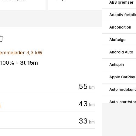
ABS bremser
Adaptiv fartpil
Aircondition
Alufælge
emmelader 3,3 kW
Android Auto
-100% -
3t 15m
Antispin
Apple CarPlay
55
km
Auto nedblænd
43
Auto. start/sto
km
j
Automatgear
33
km
Automatisk fje