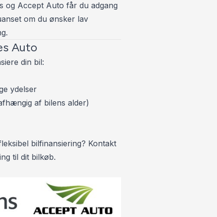
s og Accept Auto får du adgang
Fuld LED forly
– uanset om du ønsker lav
Fuldautomatis
ng.
es Auto
H
siere din bil:
Højdejusterba
Højdejusterba
ge ydelser
fhængig af bilens alder)
I
Isofix
K
leksibel bilfinansiering? Kontakt
Kabinevarmer
g til dit bilkøb.
Kørecomputer
L
LED kørelys