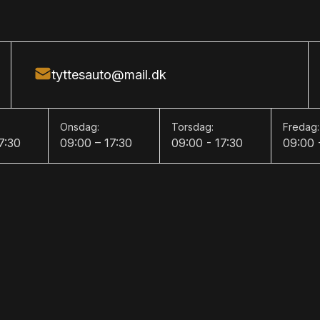
Vejbaneassist
, navigation, håndfrit til mobil,
play, usb-a tilslutning, usb-c
 (bag), parkeringssensor (for),
e, isofix, automatisk lys,
tyttesauto@mail.dk
ognbaneassistent, automatisk
matisk nødassistent
Onsdag:
Torsdag:
Fredag:
7:30
09:00 – 17:30
09:00 - 17:30
09:00 