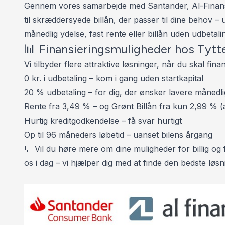
Gennem vores samarbejde med Santander, Al-Finan
✅ DAB RADIO 🎶
til skræddersyede billån, der passer til dine behov 
✅ NAVIGATION 🌍
månedlig ydelse, fast rente eller billån uden udbetali
✅ TRÆTHEDSREGISTRERING ☕
📊 Finansieringsmuligheder hos Tytt
✅ SKILTEGENKENDELSE 🚫
Vi tilbyder flere attraktive løsninger, når du skal finan
✅ VOGNBANEASSISTENT 🛣️
0 kr. i udbetaling – kom i gang uden startkapital
✅ AUTOMATISK NØDBREMSESYSTEM 🛑
20 % udbetaling – for dig, der ønsker lavere månedli
✅ EL-KLAPBARE SPEJLE M. VARME 🔥
Rente fra 3,49 % – og Grønt Billån fra kun 2,99 % (a
✅ EL-KABINEVARMER 🔥
Hurtig kreditgodkendelse – få svar hurtigt
✅ SÆDEVARME 🔥
Op til 96 måneders løbetid – uanset bilens årgang
✅ 2 ZONE KLIMAANLÆG 💨❄️🔥
💬 Vil du høre mere om dine muligheder for billig og f
✅ VARME I RAT 🔥
os i dag – vi hjælper dig med at finde den bedste løsnin
✅ RATGEARSKIFTE
✅ MULTIFUNKTIONSLÆDERRAT
✅ HÅNDFRI TIL MOBIL 📱
✅ ISOFIX BESLAG 👶🏼
✅ TIDL. UNDERVOGNSBEHANDLET - 09.2023 ✔