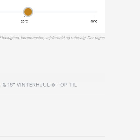
Automatisk lys
Automatisk n
20°C
40°C
B
 hastighed, køremønster, vejrforhold og rutevalg. Der tages
Bakkamera
C
Centrallås
D
& 16” VINTERHJUL ❄️ - OP TIL
DAB radio
Delvis læders
Digitalt cockpit
Dual zone kli
ESAUTO
Dæktryksyste