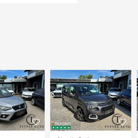
KØRE I ALLE STØRRE BYER 🌳
Læderrat
M
NTI PÅ
Musikstreaming
9.09.2029 EL. 150.000 KM,
N
Navigation
TIFORSIKRING
P
Parkeringsse

Parkeringssen
R
Ratgearskifte
S
Skiltegenkend