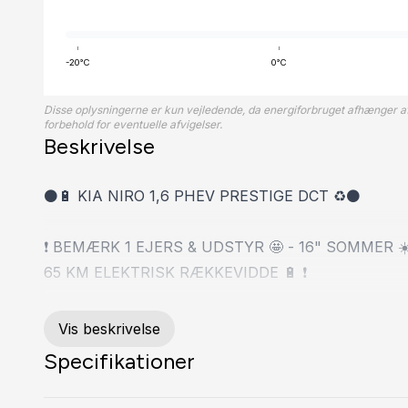
-20°C
0°C
Disse oplysningerne er kun vejledende, da energiforbruget afhænger af
forbehold for eventuelle afvigelser.
Beskrivelse
⚫🔋 KIA NIRO 1,6 PHEV PRESTIGE DCT ♻⚫
❗ BEMÆRK 1 EJERS & UDSTYR 🤩 - 16" SOMMER ☀️ 
65 KM ELEKTRISK RÆKKEVIDDE 🔋 ❗
𝘼𝙏𝙏𝙍𝘼𝙆𝙏𝙄𝙑 𝙁𝙄𝙉𝘼𝙉𝙎𝙄𝙀𝙍𝙄𝙉𝙂 𝙏𝙄𝙇𝘽𝙔𝘿𝙀𝙎
Vis beskrivelse
💰 FINANSIERING FRA 2.812 KR. / MD
Specifikationer
SPAR 20 % PÅ DIN FORSIKRING IGENNEM TYTT