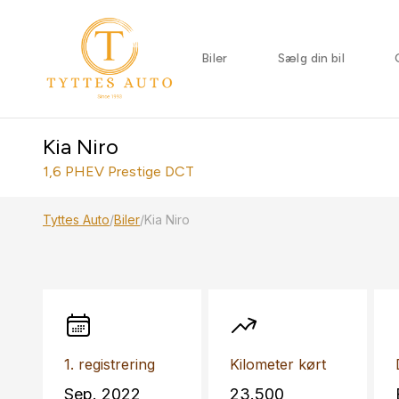
Biler
Sælg din bil
Kia Niro
1,6 PHEV Prestige DCT
Tyttes Auto
/
Biler
/
Kia Niro
1. registrering
Kilometer kørt
Sep. 2022
23.500