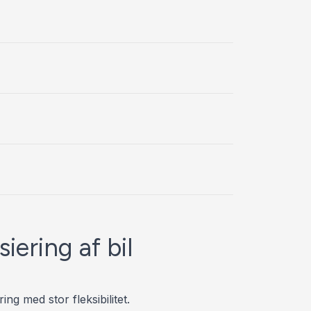
E
El-klapbare si
El-klapbare s
El-ruder
El-ruder x4
El-spejle
El-spejle med
Elektrisk par
siering af bil
F
Fartpilot
Fjernbetjent ce
ring med stor fleksibilitet.