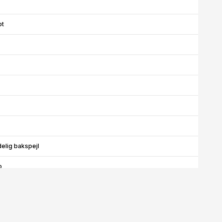
ot
elig bakspejl
p
rnlys