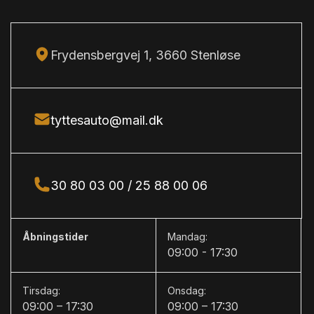
vognbaneassistent, blindvinkelsassistent, automatisk
bakkamera
nødbremsesystem, stemmebetjening, auto hold,
blindvinkelsassistent
automatisk nødassistent
Frydensbergvej 1, 3660 Stenløse
C
CD/radio
tyttesauto@mail.dk
C
centrallås
D
30 80 03 00 / 25 88 00 06
DAB radio
D
Åbningstider
Mandag:
dellæder
09:00 - 17:30
digitalt cockpit
Tirsdag:
Onsdag:
09:00 – 17:30
09:00 – 17:30
dæktryksmåler