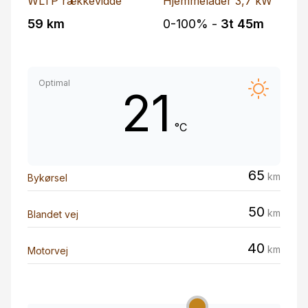
WLTP rækkevidde
Hjemmelader 3,7 kW
59 km
0-100% -
3t 45m
Optimal
21
°C
65
km
Bykørsel
50
km
Blandet vej
40
km
Motorvej