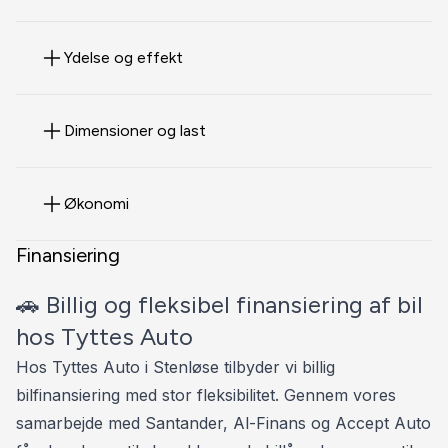
𝘼𝙏𝙏𝙍𝘼𝙆𝙏𝙄𝙑 𝙁𝙄𝙉𝘼𝙉𝙎𝙄𝙀𝙍𝙄𝙉𝙂 𝙏𝙄𝙇𝘽𝙔𝘿𝙀𝙎
💰 FINANSIERING FRA 2.474 KR. / MD
Ydelse og effekt
FÅ ET GRATIS FORSIKRINGSTJEK IGENNEM
TYTTESAUTO
Dimensioner og last
TYTTESAUTO 📞 30 800 300
Økonomi
⭐️ HIGHLIGHTS ⭐️
Finansiering
✅ ADAPTIV FARTPILOT 🚗↔️🚗
🚗 Billig og fleksibel finansiering af bil
✅ FULD LED FORLYGTER 🌌💡
hos Tyttes Auto
✅ FJERNLYSASSISTENT 🌌💡
Hos Tyttes Auto i Stenløse tilbyder vi billig
✅ AUTOMATISK LYS 💡
bilfinansiering med stor fleksibilitet. Gennem vores
✅ APPLE CARPLAY 🍏 & ANDROID AUTO (
samarbejde med Santander, Al-Finans og Accept Auto
TRÅDLØS )