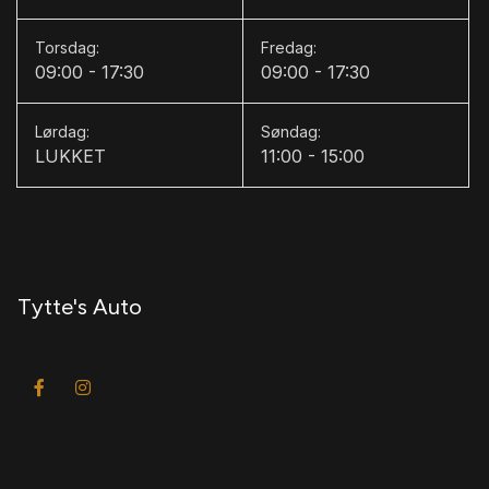
E
Torsdag:
Fredag:
09:00 - 17:30
09:00 - 17:30
el-klapbare sidespejle
el-klapbare sidespejle med varme
Lørdag:
Søndag:
LUKKET
11:00 - 15:00
el-ruder
el-spejle
el-spejle med varme
elektrisk kabinevarmer
Tytte's Auto
elektrisk parkeringsbremse
E
ESP
F