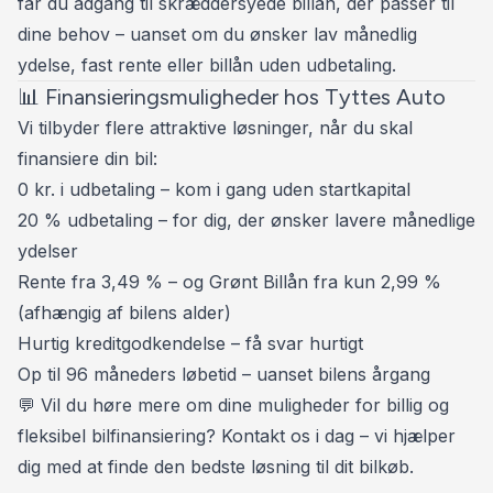
får du adgang til skræddersyede billån, der passer til
✅ 17" SOMMER ☀️ & 17” VINTERHJUL ❄️
dine behov – uanset om du ønsker lav månedlig
✅ 360° BAKKAMERA 📸
ydelse, fast rente eller billån uden udbetaling.
✅ PARKERINGSSENSOR FOR- OG BAG 🔉🔊
📊 Finansieringsmuligheder hos Tyttes Auto
✅ NØGLEFRI BETJENING 🔑
Vi tilbyder flere attraktive løsninger, når du skal
✅ AMBIENTBELYSNING 🔵🔴🟡🟠
finansiere din bil:
✅ DIGITALT COCKPIT 🖥️
0 kr. i udbetaling – kom i gang uden startkapital
✅ DAB RADIO 🎶
20 % udbetaling – for dig, der ønsker lavere månedlige
✅ NAVIGATION 🌍
ydelser
✅ TRÆTHEDSREGISTRERING ☕
Rente fra 3,49 % – og Grønt Billån fra kun 2,99 %
✅ SKILTEGENKENDELSE 🚫
(afhængig af bilens alder)
✅ VOGNBANEASSISTENT 🛣️
Hurtig kreditgodkendelse – få svar hurtigt
✅ BLINDVINKELSASSISTENT 🟡
Op til 96 måneders løbetid – uanset bilens årgang
✅ AUTOMATISK NØDBREMSESYSTEM 🛑
💬 Vil du høre mere om dine muligheder for billig og
✅ EL-KLAPBARE SPEJLE M. VARME 🔥
fleksibel bilfinansiering? Kontakt os i dag – vi hjælper
✅ EL-KABINEVARMER 🔥
dig med at finde den bedste løsning til dit bilkøb.
✅ SPORTSSÆDER 🏎