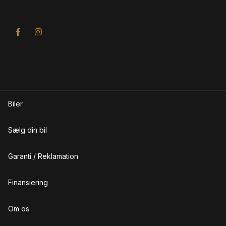
LED kørelys
Læderrat
M
Musikstreaming via bluetooth
N
Biler
Navigation
Sælg din bil
P
Parkeringssensor bagved
Garanti / Reklamation
Parkeringssensor foran
Finansiering
S
Om os
Skiltegenkendelse