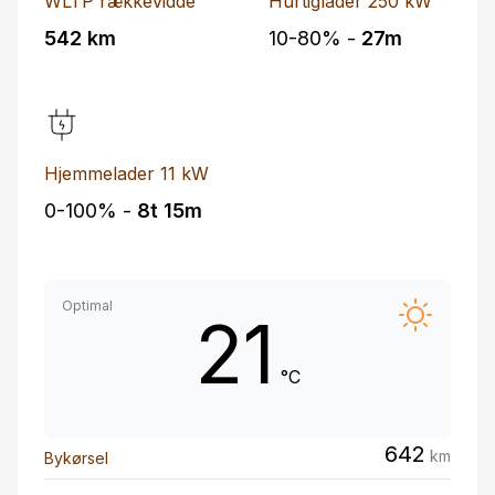
WLTP rækkevidde
Hurtiglader 250 kW
542 km
10-80% -
27m
Hjemmelader 11 kW
0-100% -
8t 15m
Optimal
21
°C
642
km
Bykørsel