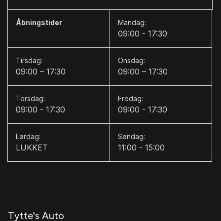
G
Åbningstider
Mandag:
Glastag
09:00 - 17:30
H
Tirsdag:
Onsdag:
Højdejusterbare forsæder
09:00 – 17:30
09:00 – 17:30
Højdejusterbart førersæde
Torsdag:
Fredag:
I
09:00 - 17:30
09:00 - 17:30
Isofix
Lørdag:
Søndag:
K
LUKKET
11:00 - 15:00
Kabinevarmer
Kunstig læder
Kørecomputer
Tytte's Auto
L