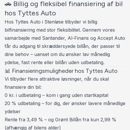
✅ VARMEPUMPE 🔥
🚗 Billig og fleksibel finansiering af bil
✅ AUTOPILOT ( BETA ) 🚗
hos Tyttes Auto
✅ ADAPTIV FARTPILOT 🚗↔️🚗
Hos Tyttes Auto i Stenløse tilbyder vi billig
✅ FULD LED FORLYGTER 🌌💡
bilfinansiering med stor fleksibilitet. Gennem vores
✅ FJERNLYSASSISTENT 🌌💡
samarbejde med Santander, Al-Finans og Accept Auto
✅ AUTOMATISK LYS 💡
får du adgang til skræddersyede billån, der passer til
✅ 19" ALUFÆLGE M. SOMMERDÆK ☀️
dine behov – uanset om du ønsker lav månedlig
✅ AFTAG. TRÆK - 1.600 KG 🐎🚤
ydelse, fast rente eller billån uden udbetaling.
✅ DASHCAM 📸
📊 Finansieringsmuligheder hos Tyttes Auto
✅ BAKKAMERA 📸
Vi tilbyder flere attraktive løsninger, når du skal
✅ 360° PARKERINGSSENSORER 🔉🔊
finansiere din bil:
✅ NØGLEFRI BETJENING 🔑
0 kr. i udbetaling – kom i gang uden startkapital
✅ 8 UDVENDIGE KAMERAER 📹
20 % udbetaling – for dig, der ønsker lavere månedlige
✅ 15" MULTIMEDIESKÆRM 📺
ydelser
✅ DIGITALT COCKPIT 🖥️
Rente fra 3,49 % – og Grønt Billån fra kun 2,99 %
✅ DAB RADIO 🎶
(afhængig af bilens alder)