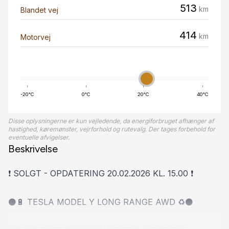
513
km
Blandet vej
414
km
Motorvej
-20°C
0°C
20°C
40°C
Disse oplysningerne er kun vejledende, da energiforbruget afhænger af
hastighed, køremønster, vejrforhold og rutevalg. Der tages forbehold for
eventuelle afvigelser.
Beskrivelse
❗ SOLGT - OPDATERING 20.02.2026 KL. 15.00 ❗
⚫🔋 TESLA MODEL Y LONG RANGE AWD ♻⚫