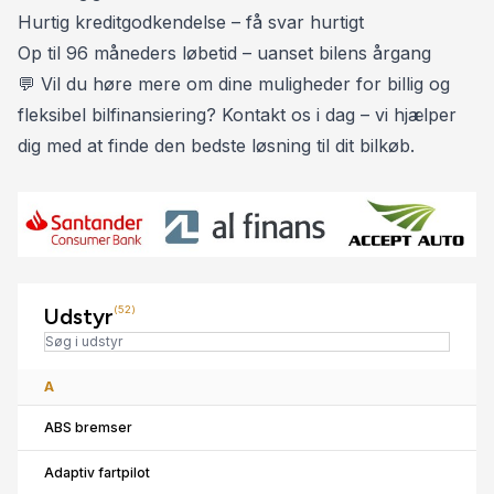
✅ NAVIGATION 🌍
Hurtig kreditgodkendelse – få svar hurtigt
✅ TRÆTHEDSREGISTRERING ☕
Op til 96 måneders løbetid – uanset bilens årgang
✅ SKILTEGENKENDELSE 🚫
💬 Vil du høre mere om dine muligheder for billig og
✅ VOGNBANEASSISTENT 🛣️
fleksibel bilfinansiering? Kontakt os i dag – vi hjælper
✅ BLINDVINKELSKAMERA 🟡
dig med at finde den bedste løsning til dit bilkøb.
✅ AUTOMATISK NØDBREMSESYSTEM 🛑
✅ GLASTAG M. UV BESKYTTELSE ☀️
✅ EL-KLAPBARE SPEJLE M. VARME 🔥
✅ EL-INDST. FØRERSÆDE M. MEMORY 🔢
✅ EL-INDST. RAT M. MEMORY 🔢
✅ EL-BETJENT BAGKLAP
Udstyr
(52)
✅ EL-KABINEVARMER 🔥
✅ SÆDEVARME FOR- OG BAG 🔥
A
✅ FULDAUTOMATISK KLIMAANLÆG 💨❄️🔥
ABS bremser
✅ VARME I RAT 🔥
✅ MULTIFUNKTIONSLÆDERRAT
Adaptiv fartpilot