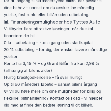
får du adgang til skræddersyede billån, der passer til
✅ APPLE CARPLAY 🍏 & ANDROID AUTO (
dine behov – uanset om du ønsker lav månedlig
TRÅDLØS )
ydelse, fast rente eller billån uden udbetaling.
✅ 19" SOMMER ☀️ & 17” VINTERHJUL ❄️
📊 Finansieringsmuligheder hos Tyttes Auto
✅ EL-SVINGBART TRÆK - 1.800 KG 🐎🚤
Vi tilbyder flere attraktive løsninger, når du skal
✅ BAKKAMERA 📸
finansiere din bil:
✅ PARKERINGSSENSOR FOR- OG BAG 🔉🔊
0 kr. i udbetaling – kom i gang uden startkapital
✅ AUTOMATISK PARKERINGSSYSTEM 🅿️
20 % udbetaling – for dig, der ønsker lavere månedlige
✅ NØGLEFRI BETJENING 🔑
ydelser
✅ AMBIENTEBELYSNING ⚪🟠🔵🔴
Rente fra 3,49 % – og Grønt Billån fra kun 2,99 %
✅ SORT LOFTHIMMEL ⚫
(afhængig af bilens alder)
✅ HEAD-UP DISPLAY 🖥️
Hurtig kreditgodkendelse – få svar hurtigt
✅ DIGITALT COCKPIT 🖥️
Op til 96 måneders løbetid – uanset bilens årgang
✅ DAB+ RADIO 🎶
💬 Vil du høre mere om dine muligheder for billig og
✅ NAVIGATION 🌍
fleksibel bilfinansiering? Kontakt os i dag – vi hjælper
✅ TRÆTHEDSREGISTRERING ☕
dig med at finde den bedste løsning til dit bilkøb.
✅ SKILTEGENKENDELSE 🚫