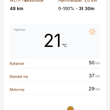
WLTP rækkevidde
Hjemmelader 3,6 kW
48 km
0-100% -
3t 30m
Optimal
21
°C
50
km
Bykørsel
37
km
Blandet vej
29
km
Motorvej