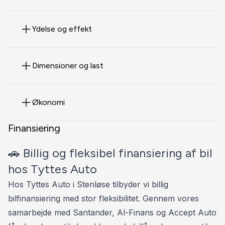
𝑹𝑬𝑵𝑻𝑬
💰 GRØNT BILLÅN FRA 3.606 KR. / MD & FAST
Ydelse og effekt
RENTE PÅ 3.99 %
FÅ ET GRATIS FORSIKRINGSTJEK IGENNEM
Dimensioner og last
TYTTESAUTO
Økonomi
TYTTESAUTO 📞 30 800 300
Finansiering
⭐️ HIGHLIGHTS ⭐️
🚗 Billig og fleksibel finansiering af bil
✅ ADAPTIV FARTPILOT 🚗↔️🚗
hos Tyttes Auto
✅ FULD LED IQ.LIGHT FORLYGTER ( MATRIX ) 🌌💡
Hos Tyttes Auto i Stenløse tilbyder vi billig
✅ FJERNLYSASSISTENT 🌌💡
bilfinansiering med stor fleksibilitet. Gennem vores
✅ DYNAMISK KURVELYS 💡
samarbejde med Santander, Al-Finans og Accept Auto
✅ AUTOMATISK LYS 💡