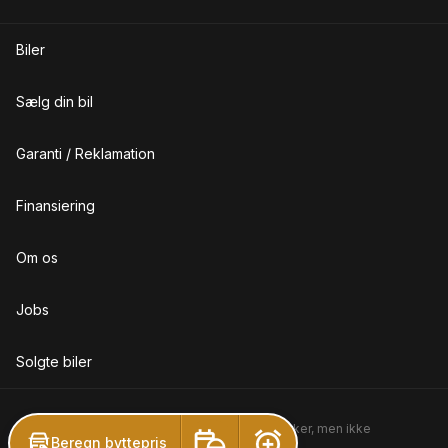
el-klapbare sidespejle
Biler
el-klapbare sidespejle med varme
Sælg din bil
el-ruder
el-soltag
Garanti / Reklamation
el-spejle
Finansiering
el-spejle med varme
Om os
elektrisk kabinevarmer
Jobs
elektrisk parkeringsbremse
E
Solgte biler
ESP
F
Vi er specialiseret i salg af de fremviste bilmærker, men ikke
Beregn byttepris
autoriseret forhandler af bilmærkerne.